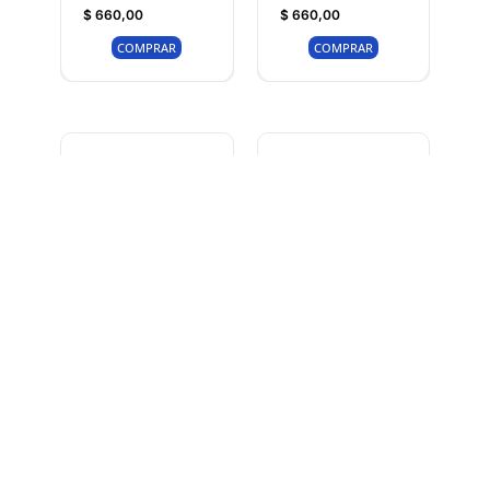
$
660,00
$
660,00
COMPRAR
COMPRAR
Aerosol Rosa
Aerosol Turquesa
Intenso Brillante
Brillante 340g Rust-
340g Rust-Oleum
Oleum
$
660,00
$
660,00
COMPRAR
COMPRAR