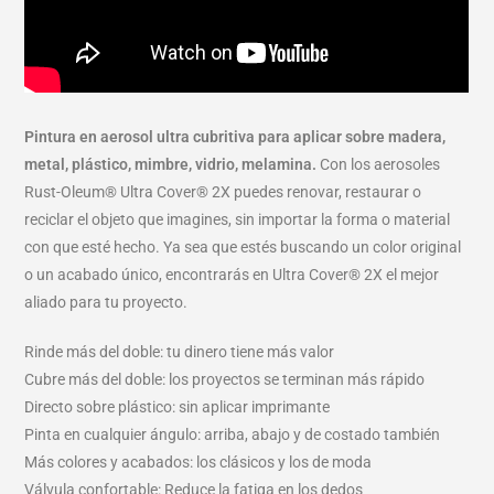
Pintura en aerosol ultra cubritiva para aplicar sobre madera,
metal, plástico, mimbre, vidrio, melamina.
Con los aerosoles
Rust-Oleum® Ultra Cover® 2X puedes renovar, restaurar o
reciclar el objeto que imagines, sin importar la forma o material
con que esté hecho. Ya sea que estés buscando un color original
o un acabado único, encontrarás en Ultra Cover® 2X el mejor
aliado para tu proyecto.
Rinde más del doble: tu dinero tiene más valor
Cubre más del doble: los proyectos se terminan más rápido
Directo sobre plástico: sin aplicar imprimante
Pinta en cualquier ángulo: arriba, abajo y de costado también
Más colores y acabados: los clásicos y los de moda
Válvula confortable: Reduce la fatiga en los dedos