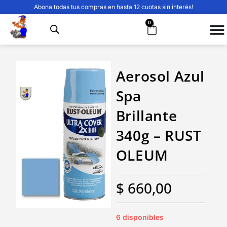
Abona todas tus compras en hasta 12 cuotas sin interés!
0
Aerosol Azul
Spa
Brillante
340g – RUST
OLEUM
$
660,00
6 disponibles