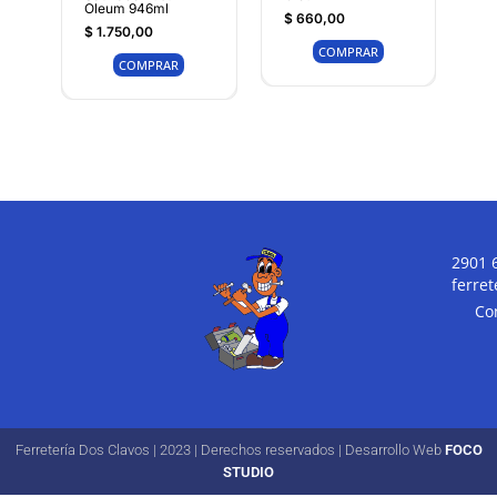
Oleum 946ml
$
660,00
$
1.750,00
COMPRAR
COMPRAR
2901 
ferre
Co
Ferretería Dos Clavos | 2023 | Derechos reservados | Desarrollo Web
FOCO
STUDIO