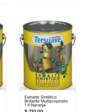
Esmalte Sintético
Brillante Multipropósito
1 lt Naranja
$
710,00