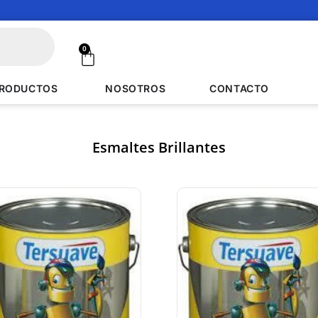
0
RODUCTOS
NOSOTROS
CONTACTO
Esmaltes Brillantes