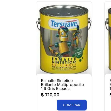
Esmalte Sintético
Brillante Multipropósito
1 lt Gris Espacial
$
710,00
COMPRAR