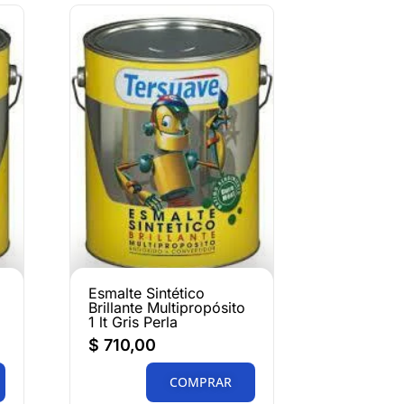
Esmalte Sintético
Brillante Multipropósito
1 lt Gris Perla
$
710,00
COMPRAR