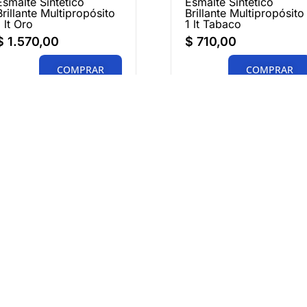
Esmalte Sintético
Esmalte Sintético
Brillante Multipropósito
Brillante Multipropósito
1 lt Oro
1 lt Tabaco
$
1.570,00
$
710,00
COMPRAR
COMPRAR