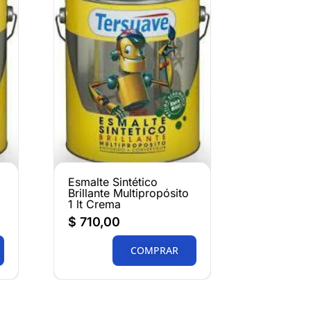
Esmalte Sintético
Brillante Multipropósito
1 lt Crema
$
710,00
COMPRAR