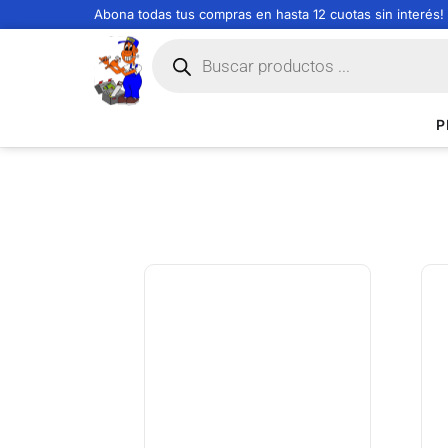
Abona todas tus compras en hasta 12 cuotas sin interés!
P