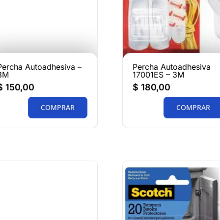
Percha Autoadhesiva –
Percha Autoadhesiva
3M
17001ES – 3M
$
150,00
$
180,00
COMPRAR
COMPRAR