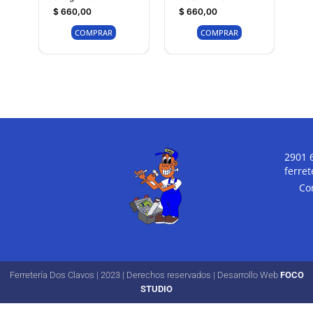
$
660,00
$
660,00
COMPRAR
COMPRAR
2901 
ferre
Co
Ferretería Dos Clavos | 2023 | Derechos reservados | Desarrollo Web
FOCO
STUDIO