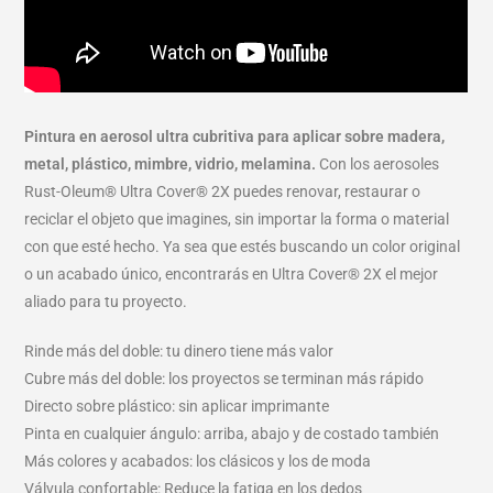
Pintura en aerosol ultra cubritiva para aplicar sobre madera,
metal, plástico, mimbre, vidrio, melamina.
Con los aerosoles
Rust-Oleum® Ultra Cover® 2X puedes renovar, restaurar o
reciclar el objeto que imagines, sin importar la forma o material
con que esté hecho. Ya sea que estés buscando un color original
o un acabado único, encontrarás en Ultra Cover® 2X el mejor
aliado para tu proyecto.
Rinde más del doble: tu dinero tiene más valor
Cubre más del doble: los proyectos se terminan más rápido
Directo sobre plástico: sin aplicar imprimante
Pinta en cualquier ángulo: arriba, abajo y de costado también
Más colores y acabados: los clásicos y los de moda
Válvula confortable: Reduce la fatiga en los dedos