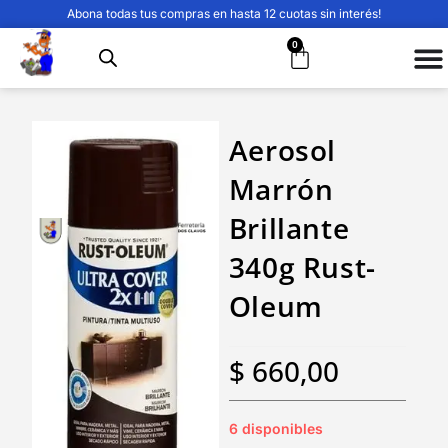
Abona todas tus compras en hasta 12 cuotas sin interés!
0
Aerosol
Marrón
Brillante
340g Rust-
Oleum
$
660,00
6 disponibles