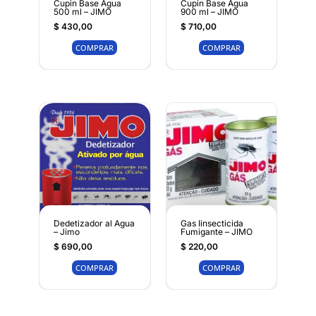
Cupin Base Agua
Cupin Base Agua
500 ml – JIMO
900 ml – JIMO
$
430,00
$
710,00
COMPRAR
COMPRAR
Dedetizador al Agua
Gas Iinsecticida
– Jimo
Fumigante – JIMO
$
690,00
$
220,00
COMPRAR
COMPRAR