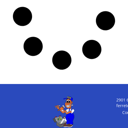
Jeringa
Recarga Anti-
Cucarachicida 6 grs
Mosquito Refill 60 –
– ULTRA VIGILANTE
JIMO
$
380,00
$
315,00
COMPRAR
COMPRAR
Repelente Ahuyenta
Palomas Y
Murciélagos –
SOMERSET