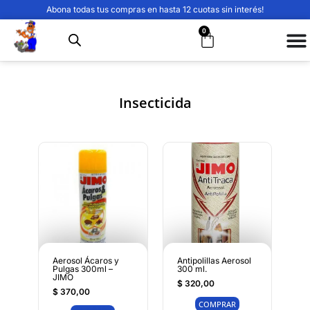
Abona todas tus compras en hasta 12 cuotas sin interés!
0
Insecticida
Aerosol Ácaros y
Antipolillas Aerosol
Pulgas 300ml –
300 ml.
JIMO
$
320,00
$
370,00
COMPRAR