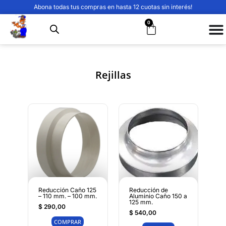
Abona todas tus compras en hasta 12 cuotas sin interés!
0
Rejillas
Reducción Caño 125
Reducción de
– 110 mm. – 100 mm.
Aluminio Caño 150 a
125 mm.
$
290,00
$
540,00
COMPRAR