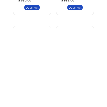
$
680,00
$
998,00
COMPRAR
COMPRAR
Rejilla Ventilacion 35
Rejilla Ventilacion 35
x 16 cm.
x 20 cm.
$
1.050,00
$
1.100,00
COMPRAR
COMPRAR