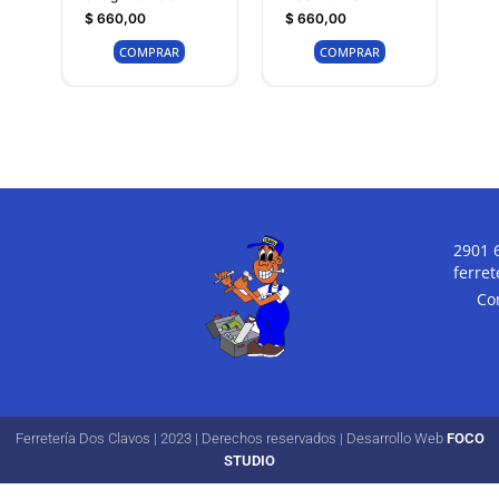
$
660,00
$
660,00
COMPRAR
COMPRAR
2901 
ferre
Co
Ferretería Dos Clavos | 2023 | Derechos reservados | Desarrollo Web
FOCO
STUDIO