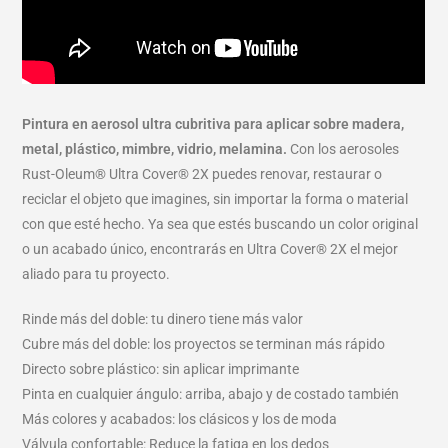
Pintura en aerosol ultra cubritiva para aplicar sobre madera,
metal, plástico, mimbre, vidrio, melamina.
Con los aerosoles
Rust-Oleum® Ultra Cover® 2X puedes renovar, restaurar o
reciclar el objeto que imagines, sin importar la forma o material
con que esté hecho. Ya sea que estés buscando un color original
o un acabado único, encontrarás en Ultra Cover® 2X el mejor
aliado para tu proyecto.
Rinde más del doble: tu dinero tiene más valor
Cubre más del doble: los proyectos se terminan más rápido
Directo sobre plástico: sin aplicar imprimante
Pinta en cualquier ángulo: arriba, abajo y de costado también
Más colores y acabados: los clásicos y los de moda
Válvula confortable: Reduce la fatiga en los dedos