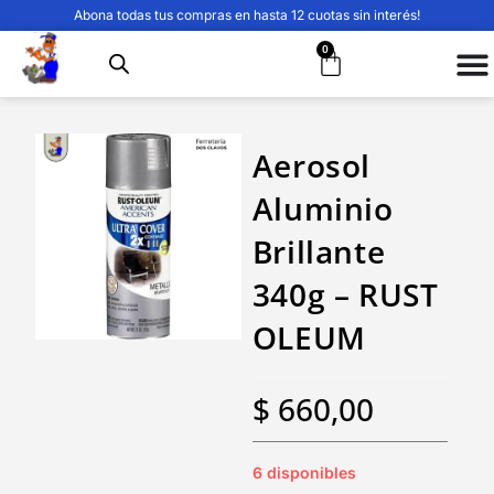
Abona todas tus compras en hasta 12 cuotas sin interés!
0
Aerosol
Aluminio
Brillante
340g – RUST
OLEUM
$
660,00
6 disponibles