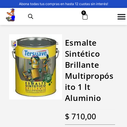
Abona todas tus compras en hasta 12 cuotas sin interés!
0
Esmalte
Sintético
Brillante
Multipropós
ito 1 lt
Aluminio
$
710,00