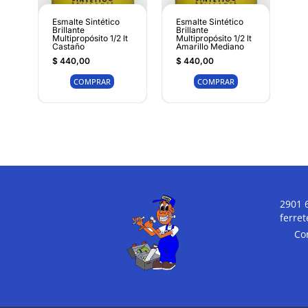
Esmalte Sintético
Esmalte Sintético
Brillante
Brillante
Multipropósito 1/2 lt
Multipropósito 1/2 lt
Castaño
Amarillo Mediano
$
440,00
$
440,00
COMPRAR
COMPRAR
2901 
ferre
Co