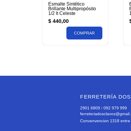
Esmalte Sintético
Brillante Multipropósito
1/2 lt Celeste
$
440,00
COMPRAR
FERRETERÍA DOS
2901 6809
/
092 979 999
ferreteriadosclavos@gmail
Convenvencion 1318 entre 