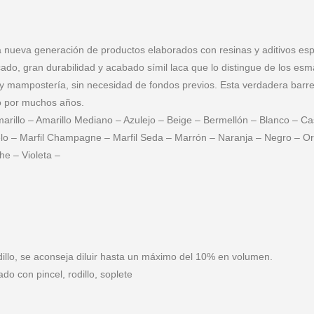
na nueva generación de productos elaborados con resinas y aditivos es
cado, gran durabilidad y acabado símil laca que lo distingue de los es
y mampostería, sin necesidad de fondos previos. Esta verdadera barre
to por muchos años.
Amarillo – Amarillo Mediano – Azulejo – Beige – Bermellón – Blanco – 
ielo – Marfil Champagne – Marfil Seda – Marrón – Naranja – Negro – Or
he – Violeta –
odillo, se aconseja diluir hasta un máximo del 10% en volumen.
do con pincel, rodillo, soplete