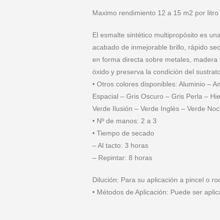
Maximo rendimiento 12 a 15 m2 por litro
El esmalte sintético multipropósito es u
acabado de inmejorable brillo, rápido se
en forma directa sobre metales, madera 
óxido y preserva la condición del sustra
• Otros colores disponibles: Aluminio – 
Espacial – Gris Oscuro – Gris Perla – H
Verde Ilusión – Verde Inglés – Verde Noc
• Nº de manos: 2 a 3
• Tiempo de secado
– Al tacto: 3 horas
– Repintar: 8 horas
Dilución: Para su aplicación a pincel o r
• Métodos de Aplicación: Puede ser aplica