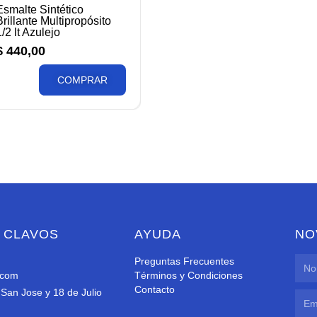
Esmalte Sintético
Brillante Multipropósito
1/2 lt Azulejo
$
440,00
COMPRAR
 CLAVOS
AYUDA
NO
Preguntas Frecuentes
.com
Términos y Condiciones
Contacto
San Jose y 18 de Julio