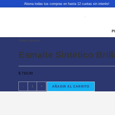
Abona todas tus compras en hasta 12 cuotas sin interés!
P
Seleccionado:
Esmalte Sintético Bril
$
710,00
-
+
AÑADIR AL CARRITO