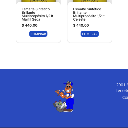
Esmalte Sintético
Esmalte Sintético
Brillante
Brillante
Multipropósito 1/2 lt
Multipropósito 1/2 lt
Marfil Seda
Celeste
$
440,00
$
440,00
COMPRAR
COMPRAR
2901 
ferre
Co