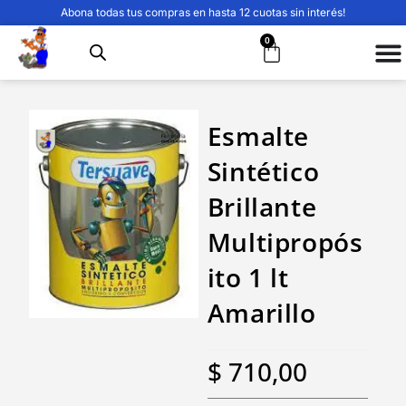
Abona todas tus compras en hasta 12 cuotas sin interés!
0
Esmalte
Sintético
Brillante
Multipropós
ito 1 lt
Amarillo
$
710,00