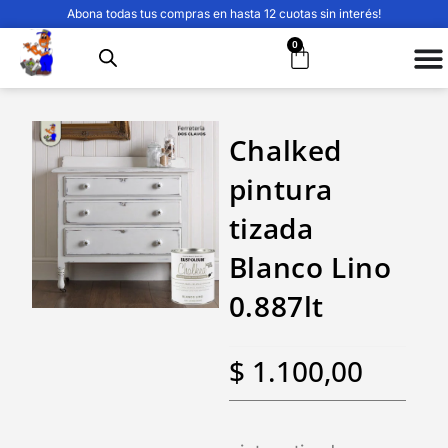
Abona todas tus compras en hasta 12 cuotas sin interés!
0
Chalked
pintura
tizada
Blanco Lino
0.887lt
$
1.100,00