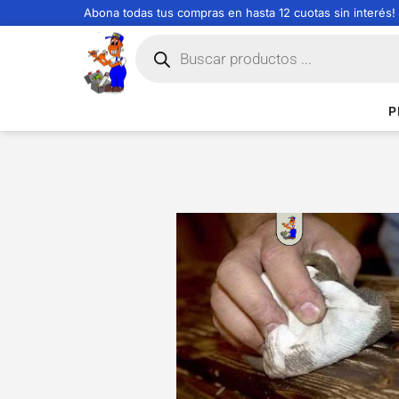
Abona todas tus compras en hasta 12 cuotas sin interés!
P