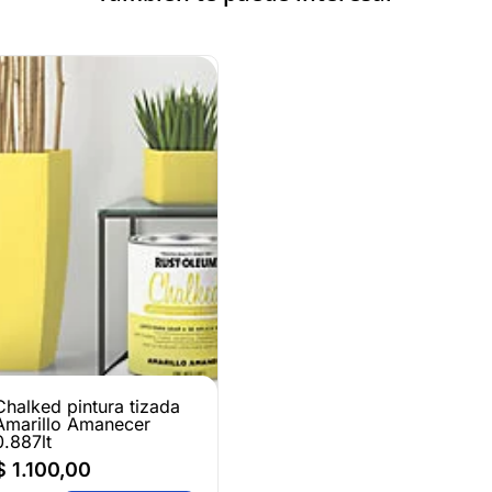
Chalked pintura tizada
Amarillo Amanecer
0.887lt
$
1.100,00