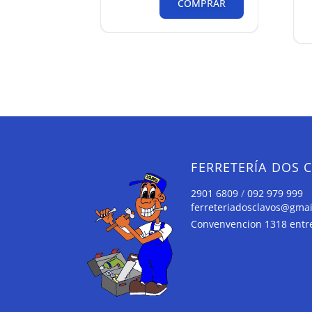
COMPRAR
FERRETERÍA DOS 
2901 6809
/
092 979 999
ferreteriadosclavos@gma
Convenvencion 1318 entre 