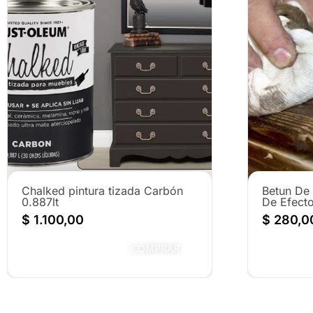
Chalked pintura tizada Carbón
Betun De
0.887lt
De Efect
$
1.100,00
$
280,0
COMPRAR