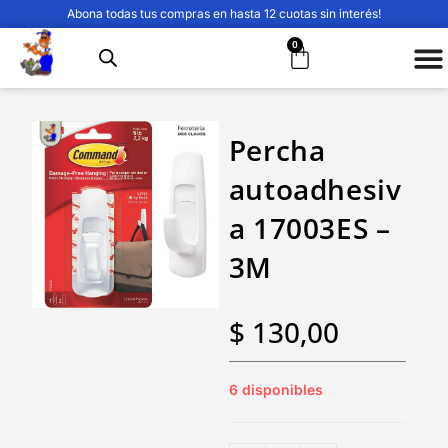
Abona todas tus compras en hasta 12 cuotas sin interés!
0
Percha
autoadhesiv
a 17003ES –
3M
$
130,00
6 disponibles