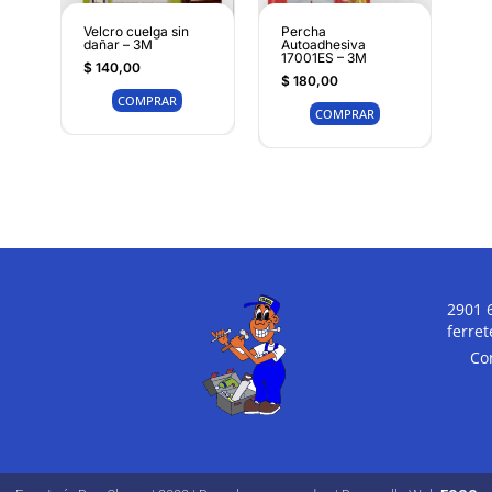
Velcro cuelga sin
Percha
dañar – 3M
Autoadhesiva
17001ES – 3M
$
140,00
$
180,00
COMPRAR
COMPRAR
2901 
ferre
Co