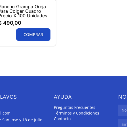
Gancho Grampa Oreja
Para Colgar Cuadro
Precio X 100 Unidades
$
490,00
COMPRAR
CLAVOS
AYUDA
NO
Preguntas Frecuentes
il.com
Términos y Condiciones
Contacto
San Jose y 18 de Julio