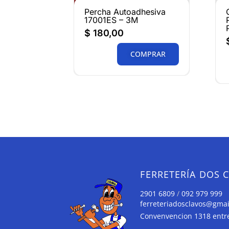
Percha Autoadhesiva
17001ES – 3M
$
180,00
COMPRAR
FERRETERÍA DOS 
2901 6809
/
092 979 999
ferreteriadosclavos@gma
Convenvencion 1318 entre 