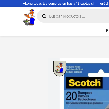
Abona todas tus compras en hasta 12 cuotas sin interés!
P