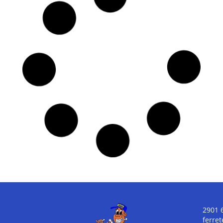
Adhesivo para
Adhesivo Pega
Empapelar Metil
Vinílicos con
Celulosa 200g –
Parches 21g –
PEGAMAX
PEGAMIL
$
320,00
$
160,00
COMPRAR
COMPRAR