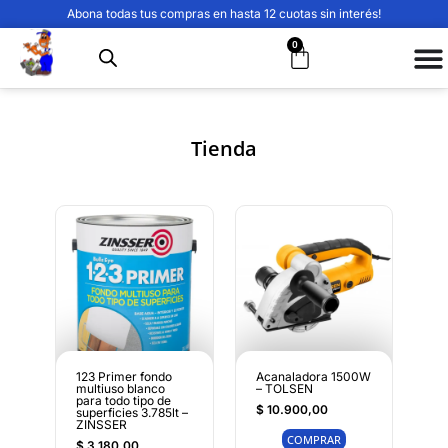
Abona todas tus compras en hasta 12 cuotas sin interés!
0
Tienda
123 Primer fondo
Acanaladora 1500W
multiuso blanco
– TOLSEN
para todo tipo de
$
10.900,00
superficies 3.785lt –
ZINSSER
COMPRAR
$
3.180,00