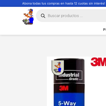
Abona todas tus compras en hasta 12 cuotas sin interés!
P