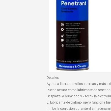
Detalles
Ayuda a liberar tornillos, tuercas y más 
Puede actuar como lubricante de roscado 
Desplaza la humedad y «seca» la electrón
El lubricante de trabajo ligero funciona b
Inhibe la corrosión durante el almacenam