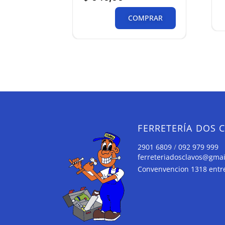
COMPRAR
FERRETERÍA DOS 
2901 6809
/
092 979 999
ferreteriadosclavos@gma
Convenvencion 1318 entre 