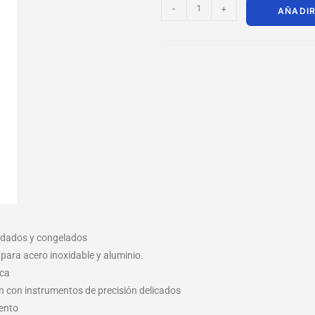
-
+
AÑADIR
oxidados y congelados
para acero inoxidable y aluminio.
ica
ien con instrumentos de precisión delicados
iento