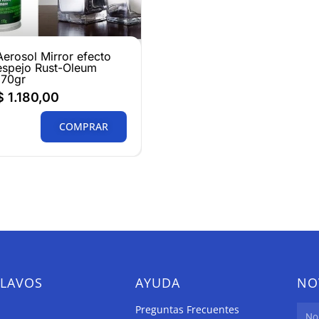
Aerosol Mirror efecto
espejo Rust-Oleum
170gr
$
1.180,00
COMPRAR
CLAVOS
AYUDA
NO
Preguntas Frecuentes