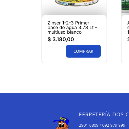
Zinser 1-2-3 Primer
base de agua 3.78 Lt –
multiuso blanco
$
3.180,00
COMPRAR
FERRETERÍA DOS 
2901 6809
/
092 979 999