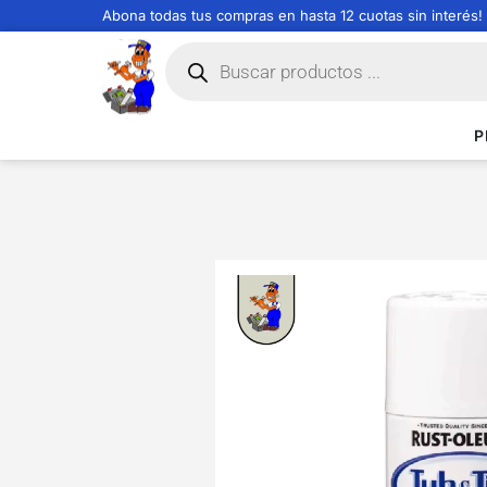
Abona todas tus compras en hasta 12 cuotas sin interés!
P