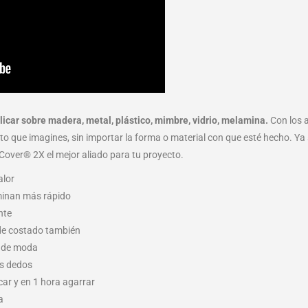
plicar sobre madera, metal, plástico, mimbre, vidrio, melamina.
Con los 
jeto que imagines, sin importar la forma o material con que esté hecho. Ya
Cover® 2X el mejor aliado para tu proyecto.
alor
rminan más rápido
nte
 de costado también
s de moda
os dedos
ar y en 1 hora agarrar
a