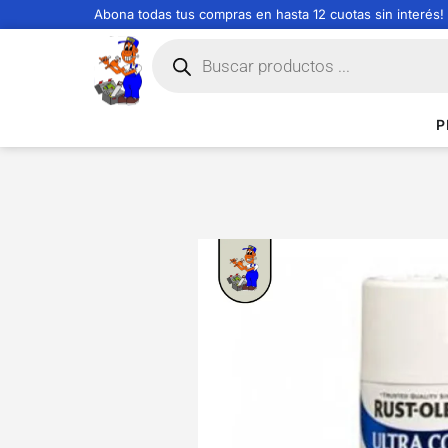
Abona todas tus compras en hasta 12 cuotas sin interés!
P