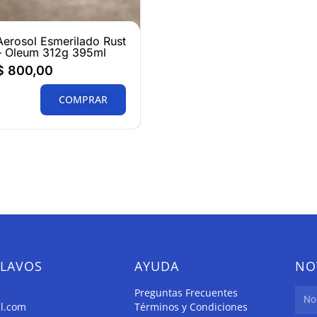
Aerosol Esmerilado Rust
– Oleum 312g 395ml
$
800,00
COMPRAR
CLAVOS
AYUDA
NO
Preguntas Frecuentes
il.com
Términos y Condiciones