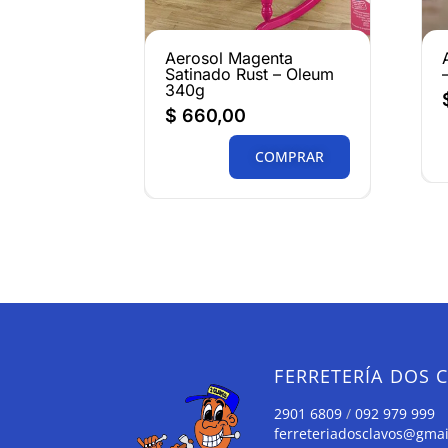
Aerosol Magenta
Satinado Rust – Oleum
340g
$
660,00
COMPRAR
FERRETERÍA DOS 
2901 6809
/
092 979 999
ferreteriadosclavos@gma