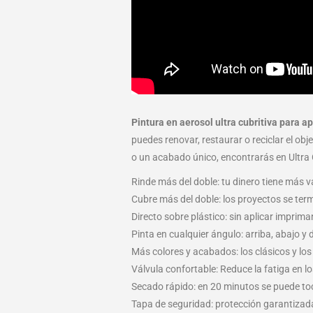
Pintura en aerosol ultra cubritiva para a
puedes renovar, restaurar o reciclar el ob
o un acabado único, encontrarás en Ultra 
Rinde más del doble: tu dinero tiene más v
Cubre más del doble: los proyectos se te
Directo sobre plástico: sin aplicar imprima
Pinta en cualquier ángulo: arriba, abajo y
Más colores y acabados: los clásicos y lo
Válvula confortable: Reduce la fatiga en l
Secado rápido: en 20 minutos se puede toc
Tapa de seguridad: protección garantizad