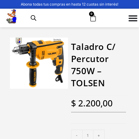
Abona todas tus compras en hasta 12 cuotas sin interés!
0
Taladro C/
Percutor
750W –
TOLSEN
$
2.200,00
-
+