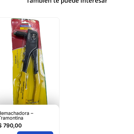
También te puede interesar
Remachadora –
Tramontina
$
790,00