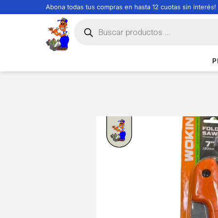
Abona todas tus compras en hasta 12 cuotas sin interés!
P