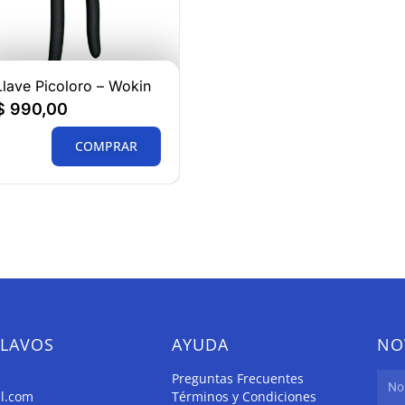
Llave Picoloro – Wokin
$
990,00
COMPRAR
CLAVOS
AYUDA
NO
Preguntas Frecuentes
il.com
Términos y Condiciones