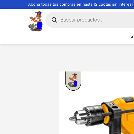
Abona todas tus compras en hasta 12 cuotas sin interés!
P