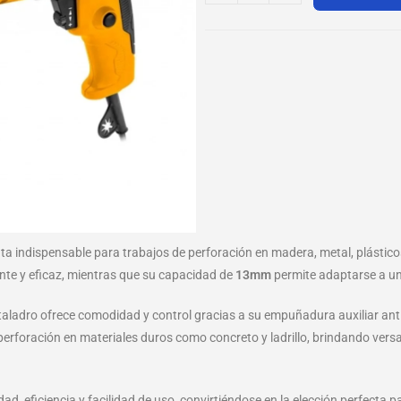
ta indispensable para trabajos de perforación en madera, metal, plástic
nte y eficaz, mientras que su capacidad de
13mm
permite adaptarse a un
aladro ofrece comodidad y control gracias a su empuñadura auxiliar ant
a perforación en materiales duros como concreto y ladrillo, brindando ver
dad, eficiencia y facilidad de uso, convirtiéndose en la elección perfecta