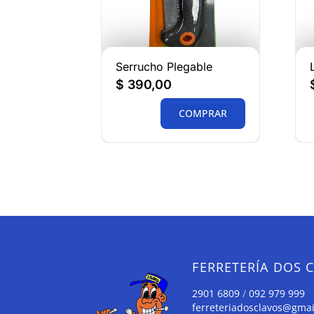
Serrucho Plegable
$
390,00
COMPRAR
FERRETERÍA DOS 
2901 6809
/
092 979 999
ferreteriadosclavos@gma