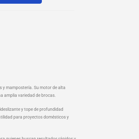
os y mampostería. Su motor de alta
a amplia variedad de brocas.
ideslizante y tope de profundidad
satilidad para proyectos domésticos y
 para quienes buscan resultados rápidos y