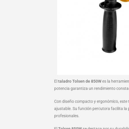
El
taladro Tolsen de 850W
es la herramien
potencia garantiza un rendimiento consta
Con diseño compacto y ergonómico, este t
ajustable. Su función percutora facilita l
profesionales.
El
Tolsen 850W
se destaca por su durabili