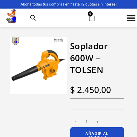
Abona todas tus compras en hasta 12 cuotas sin interés!
0
Soplador
600W –
TOLSEN
$
2.450,00
-
+
AÑADIR AL