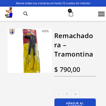
Abona todas tus compras en hasta 12 cuotas sin interés!
0
Remachado
ra –
Tramontina
$
790,00
-
+
AÑADIR AL