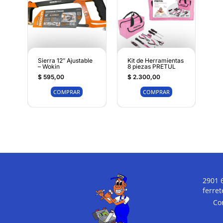
Sierra 12″ Ajustable
Kit de Herramientas
– Wokin
8 piezas PRETUL
$
595,00
$
2.300,00
COMPRAR
COMPRAR
2901 
ferre
Co