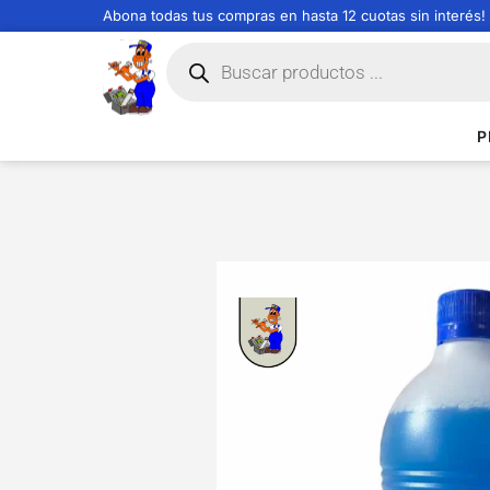
Abona todas tus compras en hasta 12 cuotas sin interés!
P