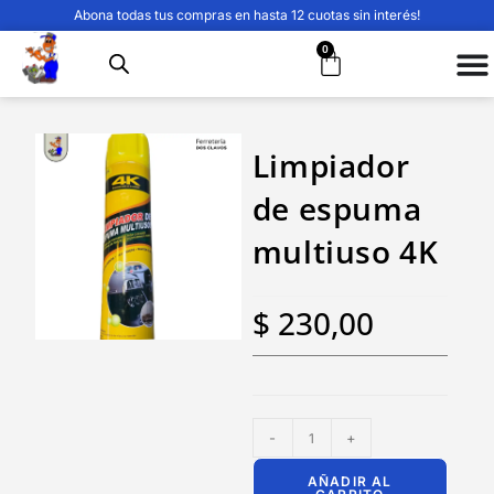
Abona todas tus compras en hasta 12 cuotas sin interés!
0
Limpiador
de espuma
multiuso 4K
$
230,00
-
+
AÑADIR AL