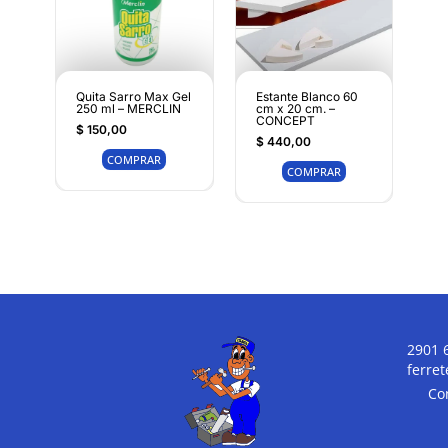
Quita Sarro Max Gel
Estante Blanco 60
250 ml – MERCLIN
cm x 20 cm. –
CONCEPT
$
150,00
$
440,00
COMPRAR
COMPRAR
2901 
ferre
Co