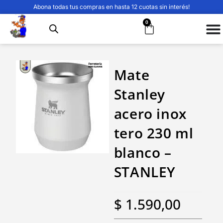
Abona todas tus compras en hasta 12 cuotas sin interés!
0
Mate
Stanley
acero inox
tero 230 ml
blanco –
STANLEY
$
1.590,00