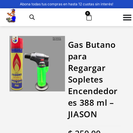
Abona todas tus compras en hasta 12 cuotas sin interés!
0
Gas Butano
para
Regargar
Sopletes
Encendedor
es 388 ml –
JIASON