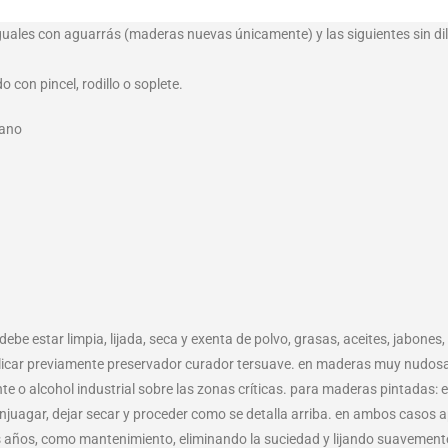
iguales con aguarrás (maderas nuevas únicamente) y las siguientes sin di
 con pincel, rodillo o soplete.
mano
 debe estar limpia, lijada, seca y exenta de polvo, grasas, aceites, jabone
car previamente preservador curador tersuave. en maderas muy nudosas 
e o alcohol industrial sobre las zonas críticas. para maderas pintadas: 
juagar, dejar secar y proceder como se detalla arriba. en ambos casos apl
 años, como mantenimiento, eliminando la suciedad y lijando suavement