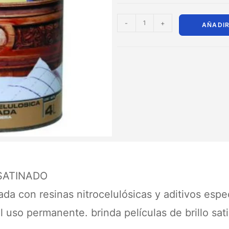
-
+
AÑADIR
SATINADO
da con resinas nitrocelulósicas y aditivos esp
al uso permanente. brinda películas de brillo sa