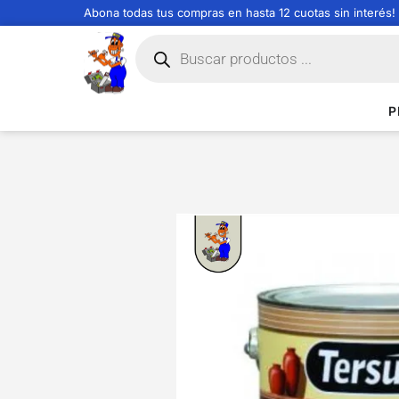
Abona todas tus compras en hasta 12 cuotas sin interés!
P