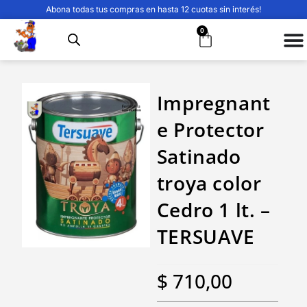
Abona todas tus compras en hasta 12 cuotas sin interés!
0
Impregnant
e Protector
Satinado
troya color
Cedro 1 lt. –
TERSUAVE
$
710,00