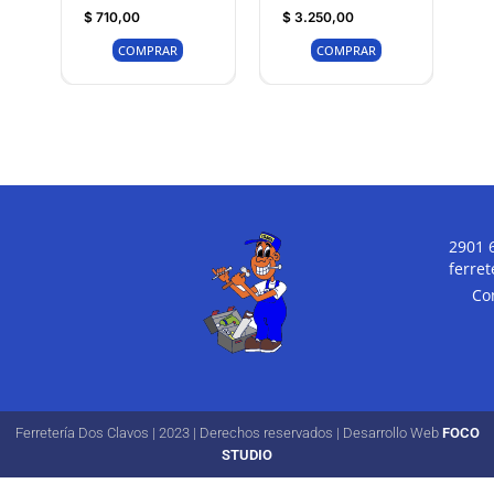
$
710,00
$
3.250,00
COMPRAR
COMPRAR
2901 
ferre
Co
Ferretería Dos Clavos | 2023 | Derechos reservados | Desarrollo Web
FOCO
STUDIO