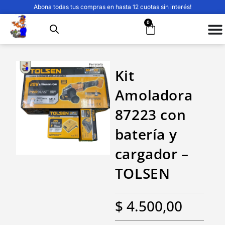
Abona todas tus compras en hasta 12 cuotas sin interés!
0
Kit
Amoladora
87223 con
batería y
cargador –
TOLSEN
$
4.500,00