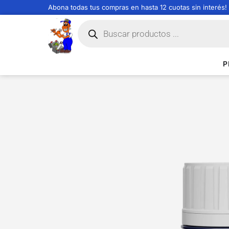
Abona todas tus compras en hasta 12 cuotas sin interés!
P