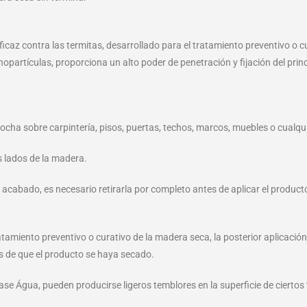
caz contra las termitas, desarrollado para el tratamiento preventivo o c
partículas, proporciona un alto poder de penetración y fijación del princi
brocha sobre carpintería, pisos, puertas, techos, marcos, muebles o cualq
s lados de la madera.
e acabado, es necesario retirarla por completo antes de aplicar el product
tamiento preventivo o curativo de la madera seca, la posterior aplicació
és de que el producto se haya secado.
se Água, pueden producirse ligeros temblores en la superficie de ciertos