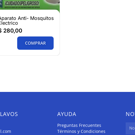
Aparato Anti- Mosquitos
Electrico
$
280,00
COMPRAR
CLAVOS
AYUDA
NO
Preguntas Frecuentes
il.com
Términos y Condiciones