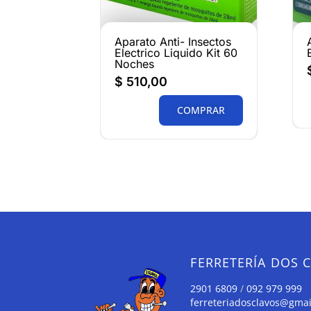
Aparato Anti- Insectos
Electrico Liquido Kit 60
Noches
$
510,00
COMPRAR
FERRETERÍA DOS 
2901 6809
/
092 979 999
ferreteriadosclavos@gma