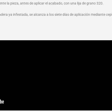
nte la pieza, antes de aplicar el acabado, con una lija de grano 320.
dera ya infestada, se alcanza a los siete días de aplicación mediante cepi