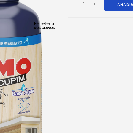
-
+
AÑADIR