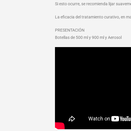
Si esto ocurre, se recomienda lijar suaveme
La eficacia del tratamiento curativo, en ma
PRESENTACIÓN
Botellas de 500 ml y 900 ml y Aerosol