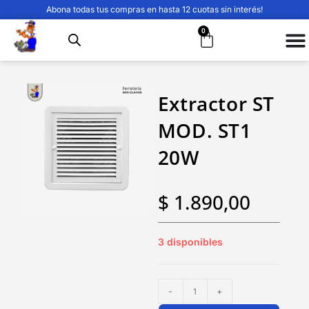
Abona todas tus compras en hasta 12 cuotas sin interés!
0
Extractor ST
MOD. ST1
20W
$
1.890,00
3 disponibles
-
+