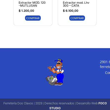
Extractor MOD. 120
Extractor mod. Lhv
-MUTLUSAN
300 – CATA
$
1.200,00
$
6.100,00
COMPRAR
COMPRAR
2901 
ferre
Co
Ferretería Dos Clavos | 2023 | Derechos reservados | Desarrollo Web
FOCO
STUDIO