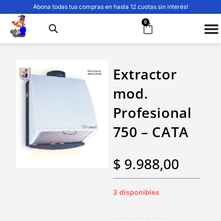
Abona todas tus compras en hasta 12 cuotas sin interés!
0
Extractor
mod.
Profesional
750 – CATA
$
9.988,00
3 disponibles