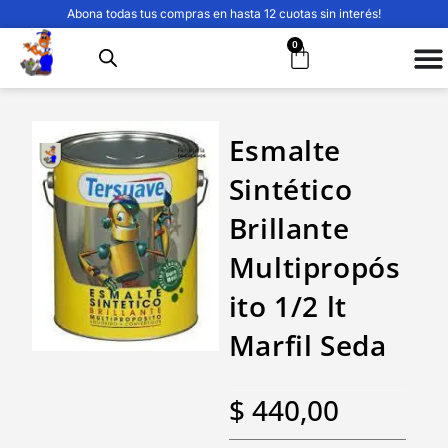
Abona todas tus compras en hasta 12 cuotas sin interés!
0
Esmalte
Sintético
Brillante
Multipropós
ito 1/2 lt
Marfil Seda
$
440,00