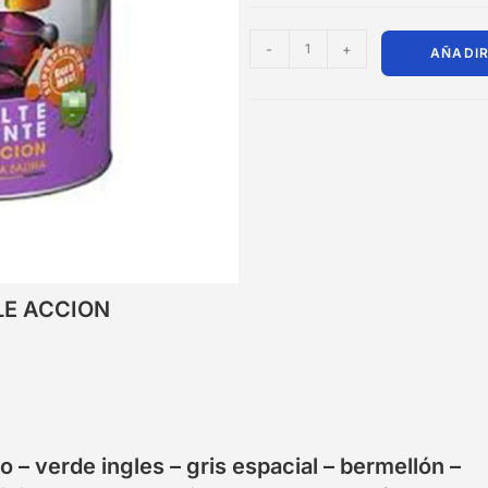
-
+
AÑADIR
LE ACCION
o – verde ingles – gris espacial – bermellón –