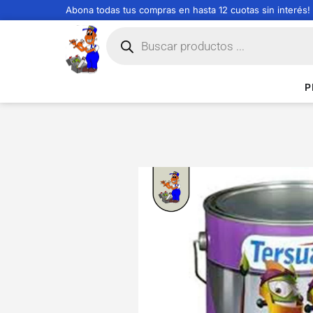
Abona todas tus compras en hasta 12 cuotas sin interés!
P