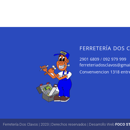
FERRETERÍA DOS 
2901 6809
/
092 979 999
ferreteriadosclavos@gma
Convenvencion 1318 entre 
Ferretería Dos Clavos | 2023 | Derechos reservados | Desarrollo Web
FOCO S