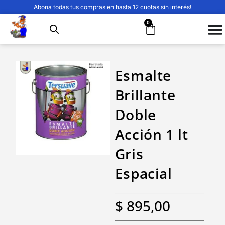
Abona todas tus compras en hasta 12 cuotas sin interés!
0
Esmalte
Brillante
Doble
Acción 1 lt
Gris
Espacial
$
895,00