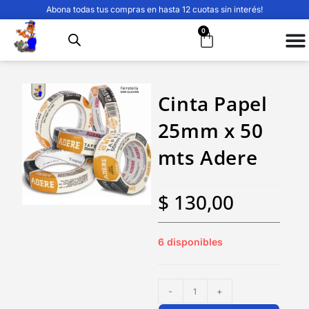
Abona todas tus compras en hasta 12 cuotas sin interés!
0
Cinta Papel
25mm x 50
mts Adere
$
130,00
6 disponibles
-
+