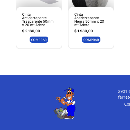
Cinta
Cinta
Antiderrapante
Antiderrapante
Trasparente 50mm
Negra 50mm x 20
x 20 mt Adere
mt Adere
$
2.180,00
$
1.980,00
COMPRAR
COMPRAR
2901 
ferre
Co