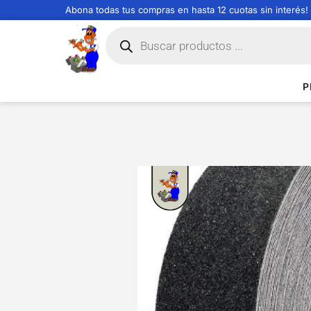
Abona todas tus compras en hasta 12 cuotas sin interés!
P