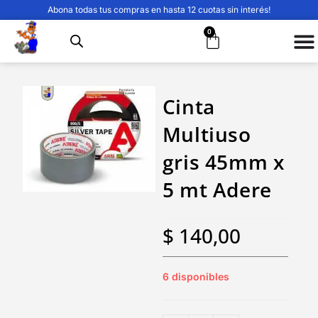
Abona todas tus compras en hasta 12 cuotas sin interés!
0
Cinta
Multiuso
gris 45mm x
5 mt Adere
$
140,00
6 disponibles