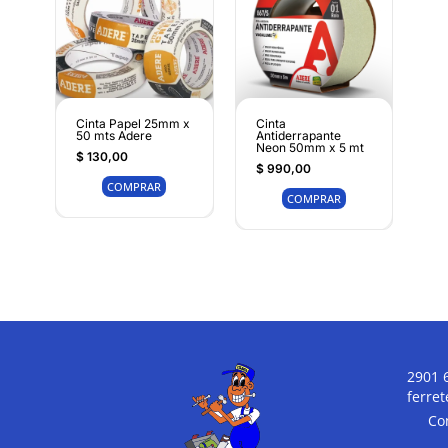
Cinta Papel 25mm x
Cinta
50 mts Adere
Antiderrapante
Neon 50mm x 5 mt
$
130,00
$
990,00
COMPRAR
COMPRAR
2901 
ferre
Co