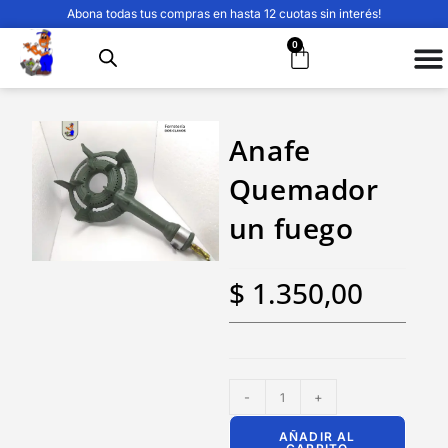
Abona todas tus compras en hasta 12 cuotas sin interés!
0
Anafe
Quemador
un fuego
$
1.350,00
-
+
AÑADIR AL