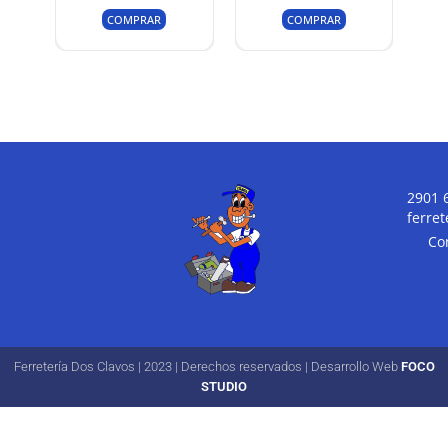
COMPRAR
COMPRAR
2901 
ferre
Co
Ferretería Dos Clavos | 2023 | Derechos reservados | Desarrollo Web
FOCO
STUDIO