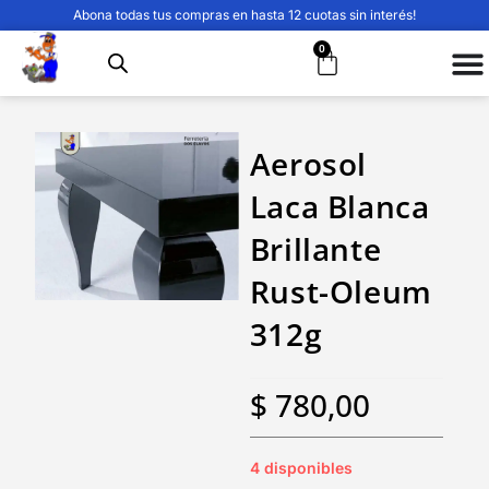
Abona todas tus compras en hasta 12 cuotas sin interés!
0
Aerosol
Laca Blanca
Brillante
Rust-Oleum
312g
$
780,00
4 disponibles