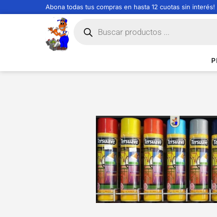
Abona todas tus compras en hasta 12 cuotas sin interés!
P