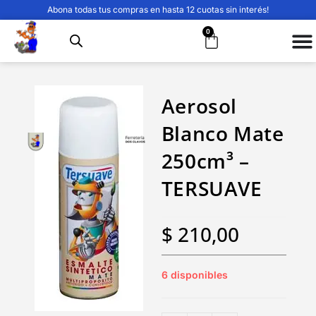
Abona todas tus compras en hasta 12 cuotas sin interés!
0
Aerosol
Blanco Mate
250cm³ –
TERSUAVE
$
210,00
6 disponibles