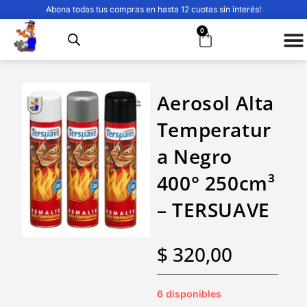
Abona todas tus compras en hasta 12 cuotas sin interés!
0
Aerosol Alta
Temperatur
a Negro
400° 250cm³
– TERSUAVE
$
320,00
6 disponibles