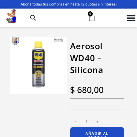
Abona todas tus compras en hasta 12 cuotas sin interés!
0
Aerosol
WD40 –
Silicona
$
680,00
-
+
AÑADIR AL