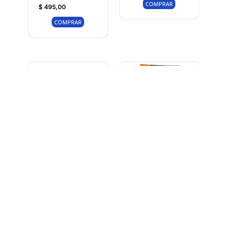
COMPRAR
$
495,00
COMPRAR
Pintura Perma-
Set x 4 Limas –
White Int 1 Lt Anti
Wokin
Hongos – ZINSSER
$
365,00
$
1.150,00
COMPRAR
COMPRAR