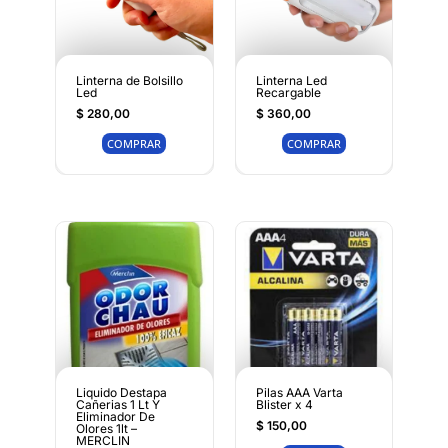
Linterna de Bolsillo
Linterna Led
Led
Recargable
$
280,00
$
360,00
COMPRAR
COMPRAR
Liquido Destapa
Pilas AAA Varta
Cañerias 1 Lt Y
Blister x 4
Eliminador De
$
150,00
Olores 1lt –
MERCLIN