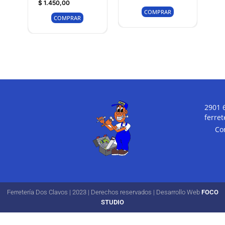
$
1.450,00
COMPRAR
COMPRAR
2901 
ferre
Co
Ferretería Dos Clavos | 2023 | Derechos reservados | Desarrollo Web
FOCO
STUDIO