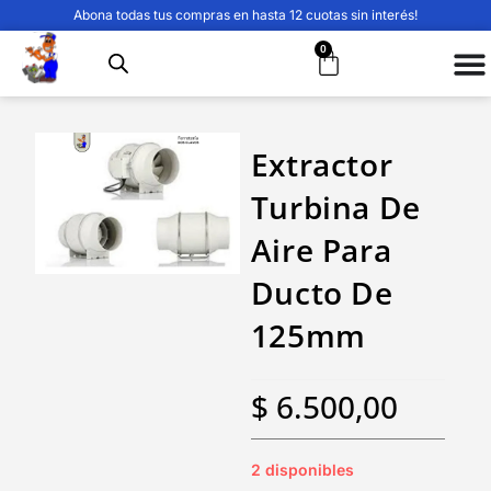
Abona todas tus compras en hasta 12 cuotas sin interés!
0
Extractor
Turbina De
Aire Para
Ducto De
125mm
$
6.500,00
2 disponibles