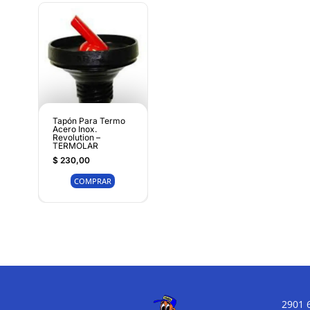
Tapón Para Termo
Acero Inox.
Revolution –
TERMOLAR
$
230,00
COMPRAR
2901 