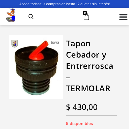
Abona todas tus compras en hasta 12 cuotas sin interés!
0
Tapon
Cebador y
Entrerrosca
–
TERMOLAR
$
430,00
5 disponibles